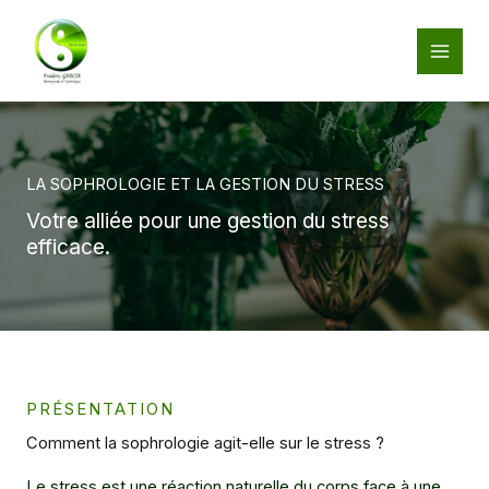
Aller
au
contenu
LA SOPHROLOGIE ET LA GESTION DU STRESS
Votre alliée pour une gestion du stress
efficace.
PRÉSENTATION
Comment la sophrologie agit-elle sur le stress ?
Le stress est une réaction naturelle du corps face à une